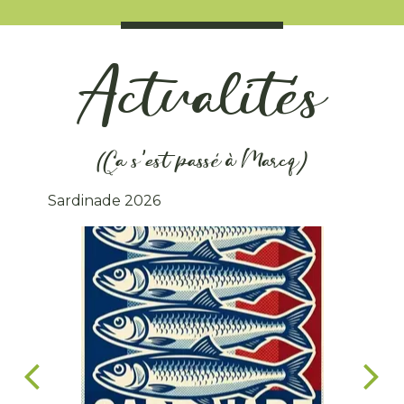
Actualités
(Ça s'est passé à Marcq)
Sardinade 2026
Yveli