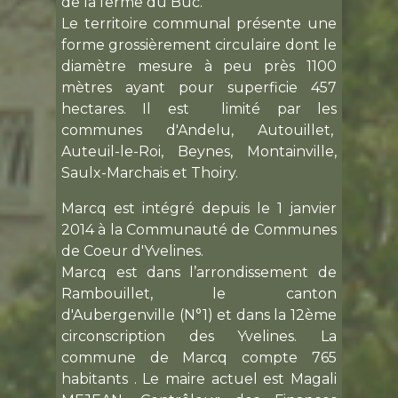
Le territoire communal présente une
forme grossièrement circulaire dont le
diamètre mesure à peu près 1100
mètres ayant pour superficie 457
hectares. Il est limité par les
communes d'Andelu, Autouillet,
Auteuil-le-Roi,
Beynes,
Montainville,
Saulx-Marchais et
Thoiry.
Marcq est intégré depuis le 1 janvier
2014 à la
Communauté de Communes
de Coeur d'Yvelines
.
Marcq est dans l’arrondissement de
Rambouillet, le canton
d'Aubergenville (N°1) et dans la 12ème
circonscription des Yvelines.
La
commune de Marcq compte 765
habitants . Le maire actuel est Magali
MEJEAN, Contrôleur des Finances