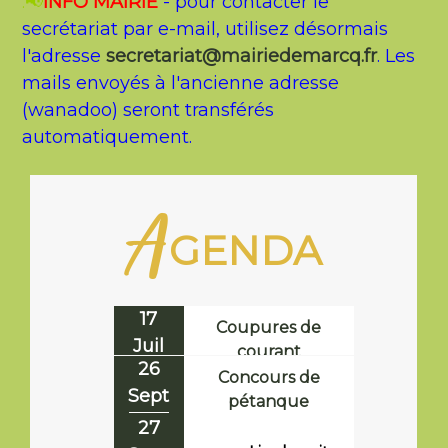
📢
INFO MAIRIE
- pour contacter le
.
secrétariat par e-mail, utilisez désormais
l'adresse
secretariat@mairiedemarcq.fr
. Les
mails envoyés à l'ancienne adresse
(wanadoo) seront transférés
automatiquement.
A
GENDA
26
Sept
27
Sept
Concours de